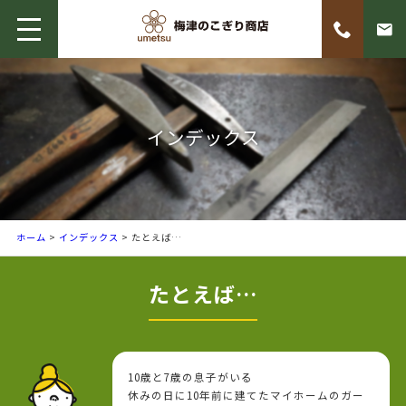
インデックス
ホーム
>
インデックス
> たとえば…
たとえば…
10歳と7歳の息子がいる
休みの日に10年前に建てたマイホームのガー