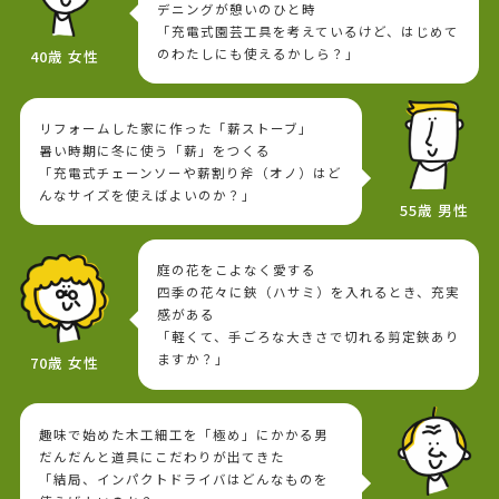
デニングが憩いのひと時
「充電式園芸工具を考えているけど、はじめて
のわたしにも使えるかしら？」
40歳 女性
リフォームした家に作った「薪ストーブ」
暑い時期に冬に使う「薪」をつくる
「充電式チェーンソーや薪割り斧（オノ）はど
んなサイズを使えばよいのか？」
55歳 男性
庭の花をこよなく愛する
四季の花々に鋏（ハサミ）を入れるとき、充実
感がある
「軽くて、手ごろな大きさで切れる剪定鋏あり
ますか？」
70歳 女性
趣味で始めた木工細工を「極め」にかかる男
だんだんと道具にこだわりが出てきた
「結局、インパクトドライバはどんなものを