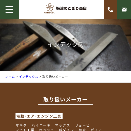
インデックス
ホーム
>
インデックス
> 取り扱いメーカー
取り扱いメーカー
電動･エア･エンジン工具
マキタ
ハイコーキ
マックス
リョービ
マイト工業
ボッシュ
新ダイワ
共立
ゼノア