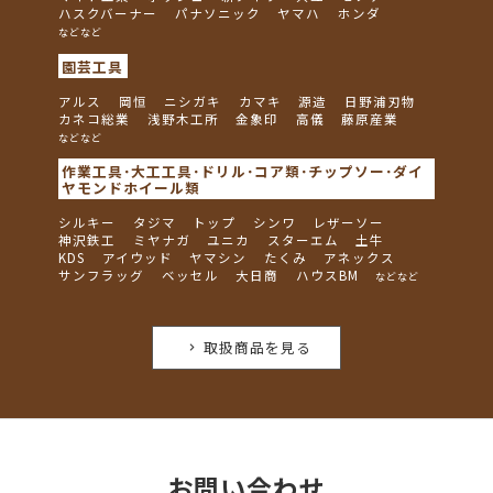
ハスクバーナー
パナソニック
ヤマハ
ホンダ
などなど
園芸工具
アルス
岡恒
ニシガキ
カマキ
源造
日野浦刃物
カネコ総業
浅野木工所
金象印
高儀
藤原産業
などなど
作業工具･大工工具･ドリル･コア類･チップソー･ダイ
ヤモンドホイール類
シルキー
タジマ
トップ
シンワ
レザーソー
神沢鉄工
ミヤナガ
ユニカ
スターエム
土牛
KDS
アイウッド
ヤマシン
たくみ
アネックス
サンフラッグ
ベッセル
大日商
ハウスBM
などなど
取扱商品を見る
お問い合わせ