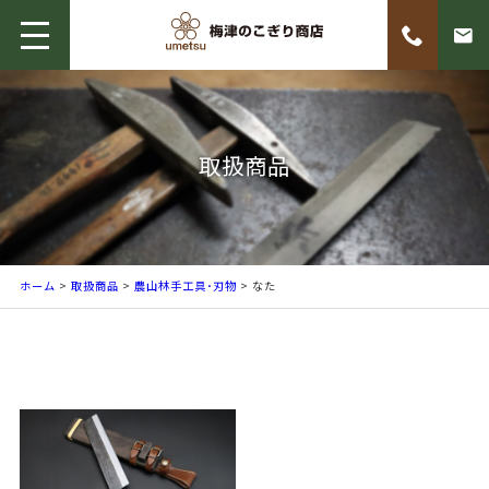
取扱商品
ホーム
>
取扱商品
>
農山林手工具･刃物
> なた