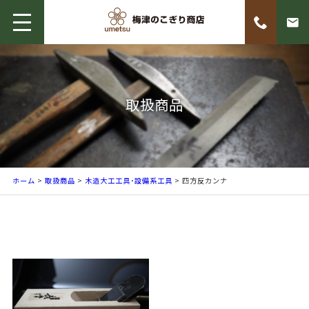
取扱商品
ホーム
>
取扱商品
>
木造大工工具･設備系工具
> 四方反カンナ