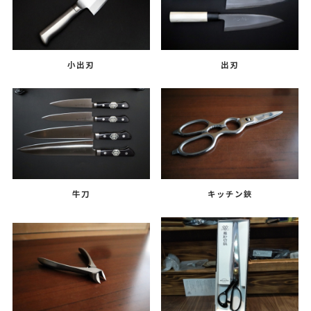
小出刃
出刃
牛刀
キッチン鋏