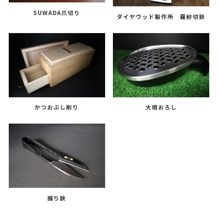
SUWADA爪切り
ダイヤウッド製作所 羅紗切鋏
かつおぶし削り
大根おろし
握り鋏