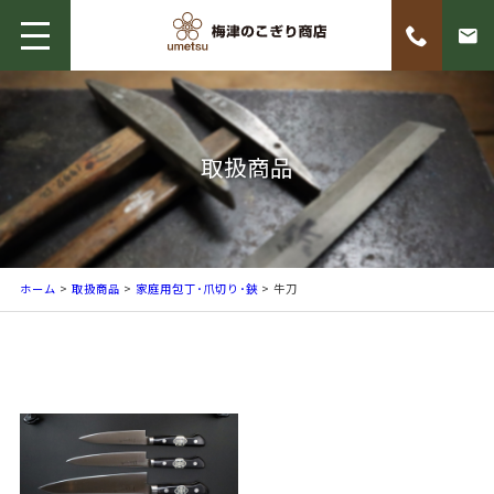
取扱商品
ホーム
>
取扱商品
>
家庭用包丁･爪切り･鋏
> 牛刀