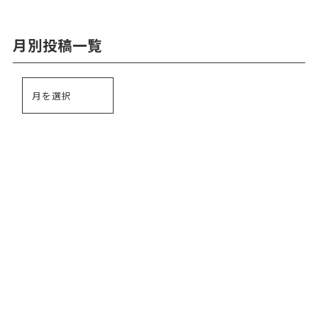
月別投稿一覧
024-534-6400
TEL.
7:45～19:00 (月～金) 7:45～17:00 (土)
メールはこちら