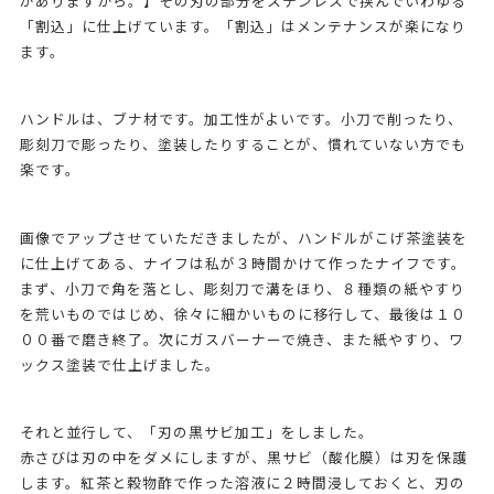
がありますから。】その刃の部分をステンレスで挟んでいわゆる
「割込」に仕上げています。「割込」はメンテナンスが楽になり
ます。
ハンドルは、ブナ材です。加工性がよいです。小刀で削ったり、
彫刻刀で彫ったり、塗装したりすることが、慣れていない方でも
楽です。
画像でアップさせていただきましたが、ハンドルがこげ茶塗装を
に仕上げてある、ナイフは私が３時間かけて作ったナイフです。
まず、小刀で角を落とし、彫刻刀で溝をほり、８種類の紙やすり
を荒いものではじめ、徐々に細かいものに移行して、最後は１０
００番で磨き終了。次にガスバーナーで焼き、また紙やすり、ワ
ックス塗装で仕上げました。
それと並行して、「刃の黒サビ加工」をしました。
赤さびは刃の中をダメにしますが、黒サビ（酸化膜）は刃を保護
します。紅茶と穀物酢で作った溶液に２時間浸しておくと、刃の