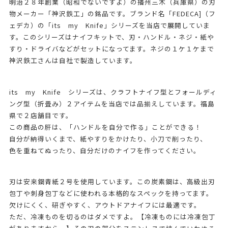
明治２８年創業（昭和でないですよ）の播州三木（兵庫県）の刃
物メーカー「神沢鉄工」の銘品です。ブランド名「FEDECA]（フ
ェデカ）の「its my Knife」シリーズを当店で展開していま
す。このシリーズはナイフキットで、刃・ハンドル・ネジ・紙や
すり・ドライバなどがセットになってます。ネジの１ケ１ケまで
神沢鉄工さんは自社で製造しています。
its my Knife シリーズは、クラフトナイフ型とフォールディ
ング型（折畳み）２アイテムを当店では品揃えしています。福島
県で２店舗目です。
この商品の肝は、「ハンドルを自分で作る」ことができる！
自分が納得いくまで、紙やすりをかけたり、小刀で削ったり、
色を重ねてぬったり、自分だけのナイフを作ってください。
刃は安来鋼青紙２号を使用しています。この炭素鋼は、高級出刃
包丁や刺身包丁などに使われる本格的なスペックを持ってます。
欠けにくく、研ぎやすく、アウトドアナイフには最適です。
ただ、冷凍ものを切るのはダメですよ。【冷凍ものには冷凍包丁